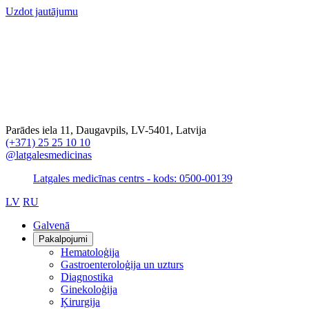
Uzdot jautājumu
Parādes iela 11, Daugavpils, LV-5401, Latvija
(+371) 25 25 10 10
@latgalesmedicinas
Latgales medicīnas centrs - kods: 0500-00139
LV
RU
Galvenā
Pakalpojumi
Hematoloģija
Gastroenteroloģija un uzturs
Diagnostika
Ginekoloģija
Ķirurgija