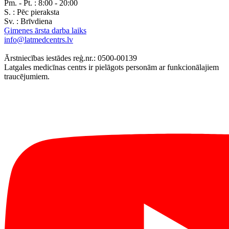
Pm. - Pt. :
8:00 - 20:00
S. :
Pēc pieraksta
Sv. :
Brīvdiena
Ģimenes ārsta darba laiks
info@latmedcentrs.lv
Ārstniecības iestādes reģ.nr.: 0500-00139
Latgales medicīnas centrs ir pielāgots personām ar funkcionālajiem
traucējumiem.