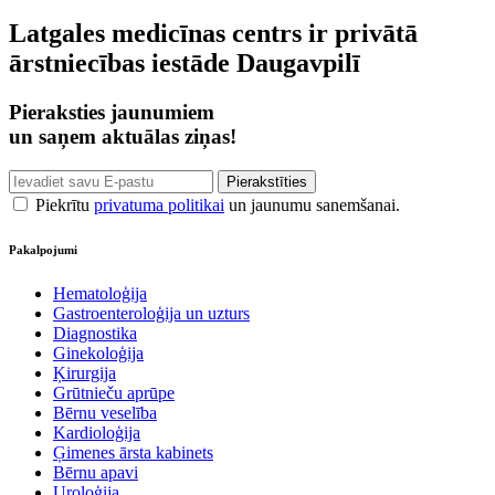
Latgales medicīnas centrs ir privātā
ārstniecības iestāde Daugavpilī
Pieraksties jaunumiem
un saņem aktuālas ziņas!
Piekrītu
privatuma politikai
un jaunumu sanemšanai.
Pakalpojumi
Hematoloģija
Gastroenteroloģija un uzturs
Diagnostika
Ginekoloģija
Ķirurgija
Grūtnieču aprūpe
Bērnu veselība
Kardioloģija
Ģimenes ārsta kabinets
Bērnu apavi
Uroloģija