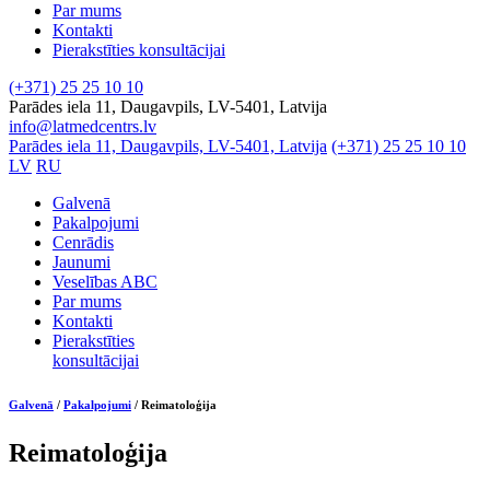
Par mums
Kontakti
Pierakstīties konsultācijai
(+371) 25 25 10 10
Parādes iela 11, Daugavpils, LV-5401, Latvija
info@latmedcentrs.lv
Parādes iela 11, Daugavpils, LV-5401, Latvija
(+371) 25 25 10 10
LV
RU
Galvenā
Pakalpojumi
Cenrādis
Jaunumi
Veselības ABC
Par mums
Kontakti
Pierakstīties
konsultācijai
Galvenā
/
Pakalpojumi
/
Reimatoloģija
Reimatoloģija