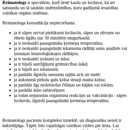
Reimatologs
ir speciālists, kurš ārstē kaulu un locītavu, kā arī
saistaudu un tā sauktās sistēmslimības, kuru gadījumā iesaistītas
vairākas orgānu sistēmas.
Reimatologa konsultācija nepieciešama:
ja ir sāpes un/vai pietūkumi locītavās, sāpes un stīvums no
rītiem ilgāks par 30 minūtēm mugurkaulā;
ja ir neskaidri paaugstināta ķermeņa temperatūra;
ja ir neskaidri paaugstināti iekaisuma rādītāji asins analīzēs vai
izmaiņas imunoloģiskajos rādītājos;
ja ir neskaidri izsitumi uz ādas;
ja ir bijuši sarežģījumi grūtniecības laikā;
ja ir bijuši acs iekaisumi;
ja parādās ilgstoša sausuma sajūta acīs un mutē;
ja aukstumā pirkstu galu krāsa strauji maina krāsu;
ja parādās ilgi nedzīstošas čūliņas un kājām vai rokām;
ja parādās ādas sabiezējums
ja rodas neparastas organisma reakcijas uz vakcināciju - sāpes
locītavās, ilgstoši paaugstināta ķermeņa temperatūra.
Reimatologs pacientu kompleksi izmeklē, un diagnostika nereti ir
laikietilpīga. Tāpēc būs vajadzīgas vairākas vizītes pie ārsta. Lai