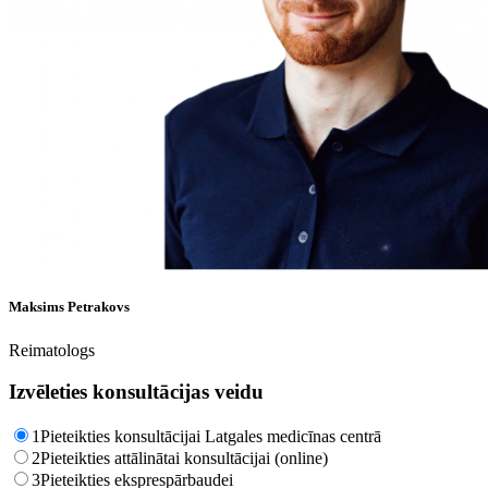
Maksims Petrakovs
Reimatologs
Izvēleties konsultācijas veidu
1
Pieteikties konsultācijai Latgales medicīnas centrā
2
Pieteikties attālinātai konsultācijai (online)
3
Pieteikties eksprespārbaudei