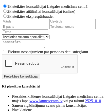
1
Pieteikties konsultācijai Latgales medicīnas centrā
2
Pieteikties attālinātai konsultācijai (online)
3
Pieteikties eksprespārbaudei
Piekrītu nosacījumiem par personas datu sniegšanu.
Kā pieteikties konsultācijai
Piesakies klātienes konsultācijai Latgales medicīnas centra
mājas lapā
www.latmescentrs.lv
vai pa tālruni
25251010
.
Saņem atgādinājuma zvanu pirms konsultācijas.
Nāc klātienē.