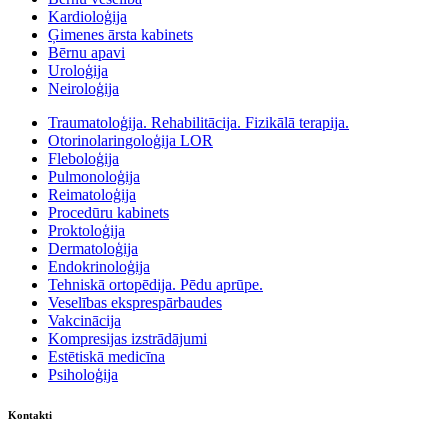
Kardioloģija
Ģimenes ārsta kabinets
Bērnu apavi
Uroloģija
Neiroloģija
Traumatoloģija. Rehabilitācija. Fizikālā terapija.
Otorinolaringoloģija LOR
Fleboloģija
Pulmonoloģija
Reimatoloģija
Procedūru kabinets
Proktoloģija
Dermatoloģija
Endokrinoloģija
Tehniskā ortopēdija. Pēdu aprūpe.
Veselības eksprespārbaudes
Vakcinācija
Kompresijas izstrādājumi
Estētiskā medicīna
Psiholoģija
Kontakti