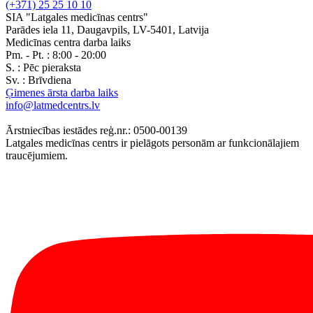
(+371) 25 25 10 10
SIA "Latgales medicīnas centrs"
Parādes iela 11, Daugavpils, LV-5401, Latvija
Medicīnas centra darba laiks
Pm. - Pt. :
8:00 - 20:00
S. :
Pēc pieraksta
Sv. :
Brīvdiena
Ģimenes ārsta darba laiks
info@latmedcentrs.lv
Ārstniecības iestādes reģ.nr.: 0500-00139
Latgales medicīnas centrs ir pielāgots personām ar funkcionālajiem
traucējumiem.