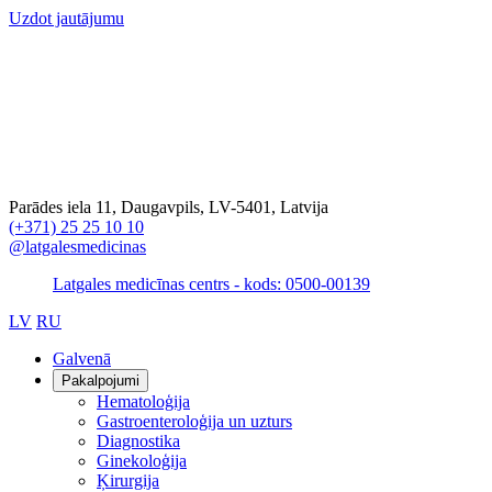
Uzdot jautājumu
Parādes iela 11, Daugavpils, LV-5401, Latvija
(+371) 25 25 10 10
@latgalesmedicinas
Latgales medicīnas centrs - kods: 0500-00139
LV
RU
Galvenā
Pakalpojumi
Hematoloģija
Gastroenteroloģija un uzturs
Diagnostika
Ginekoloģija
Ķirurgija