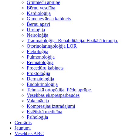
Grūtnieču aprūpe
Bērnu veselība
Kardioloģija
Ģimenes ārsta kabinets
Bērnu apavi
Uroloģija
Neiroloģija
Traumatoloģija. Rehabilitācija. Fizikālā terapija.
Otorinolaringoloģija LOR
Fleboloģija
Pulmonoloģija
Reimatoloģija
Procedūru kabinets
Proktoloģija
Dermatoloģija
Endokrinoloģija
Tehniskā ortopēdija. Pēdu aprūpe.
Veselības eksprespārbaudes
Vakcinācija
Kompresijas izstrādājumi
Estētiskā medicīna
Psiholoģija
Cenrādis
Jaunumi
Veselības ABC