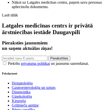
Nākot uz Latgales medicīnas centru, paņem savu personas
apliecinošu dokumentu.
Lasīt tālāk
Latgales medicīnas centrs ir privātā
ārstniecības iestāde Daugavpilī
Pieraksties jaunumiem
un saņem aktuālas ziņas!
Piekrītu
privatuma politikai
un jaunumu sanemšanai.
Pakalpojumi
Hematoloģija
Gastroenteroloģija un uzturs
Diagnostika
Ginekoloģija
Ķirurgija
Grūtnieču aprūpe
Bērnu veselība