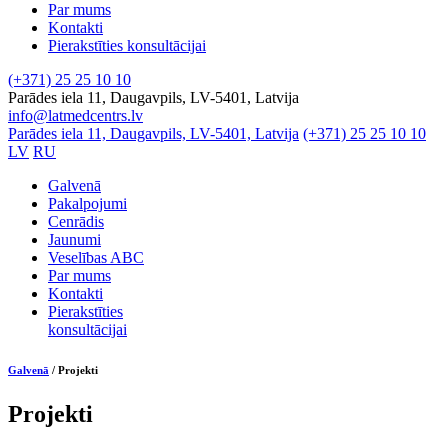
Par mums
Kontakti
Pierakstīties konsultācijai
(+371) 25 25 10 10
Parādes iela 11, Daugavpils, LV-5401, Latvija
info@latmedcentrs.lv
Parādes iela 11, Daugavpils, LV-5401, Latvija
(+371) 25 25 10 10
LV
RU
Galvenā
Pakalpojumi
Cenrādis
Jaunumi
Veselības ABC
Par mums
Kontakti
Pierakstīties
konsultācijai
Galvenā
/
Projekti
Projekti